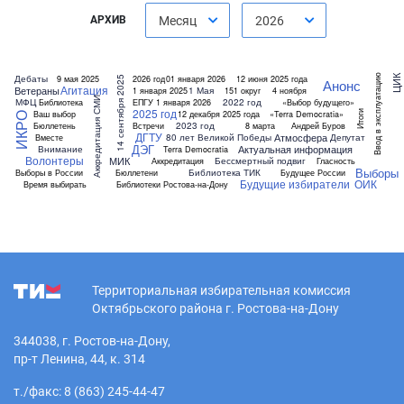
АРХИВ
Месяц
2026
Ввод в эксплуатацию
Дебаты
9 мая 2025
2026 год
01 января 2026
12 июня 2025 года
ЦИК
14 сентября 2025
Анонс
Агитация
Ветераны
1 Мая
1 января 2025
151 округ
4 ноября
Аккредитация СМИ
МФЦ
2022 год
Библиотека
ЕПГУ
1 января 2026
«Выбор будущего»
2025 год
Ваш выбор
12 декабря 2025 года
«Terra Democratia»
Итоги
ИКРО
2023 год
Бюллетень
Встречи
8 марта
Андрей Буров
ДГТУ
Атмосфера
80 лет Великой Победы
Депутат
Вместе
ДЭГ
Актуальная информация
Внимание
Terra Democratia
Волонтеры
МИК
Бессмертный подвиг
Аккредитация
Гласность
Выборы
Библиотека ТИК
Выборы в России
Бюллетени
Будущее России
Будущие избиратели
ОИК
Время выбирать
Библиотеки Ростова-на-Дону
Территориальная избирательная комиссия
Октябрьского района г. Ростова-на-Дону
344038, г. Ростов-на-Дону,
пр-т Ленина, 44, к. 314
т./факс: 8 (863) 245-44-47