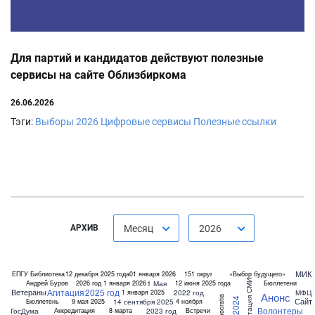
Для партий и кандидатов действуют полезные
сервисы на сайте Облизбиркома
26.06.2026
Тэги:
Выборы 2026
Цифровые сервисы
Полезные ссылки
АРХИВ
Месяц
2026
МИК
ЕПГУ
Библиотека
12 декабря 2025 года
01 января 2026
151 округ
«Выбор будущего»
Аккредитация СМИ
1 Мая
Андрей Буров
2026 год
1 января 2026
12 июня 2025 года
Бюллетени
Агитация
2025 год
Ветераны
2022 год
МФЦ
1 января 2025
Анонс
2024
Сайт
14 сентября 2025
Бюллетень
9 мая 2025
4 ноября
Волонтеры
ГосДума
2023 год
Аккредитация
8 марта
Встречи