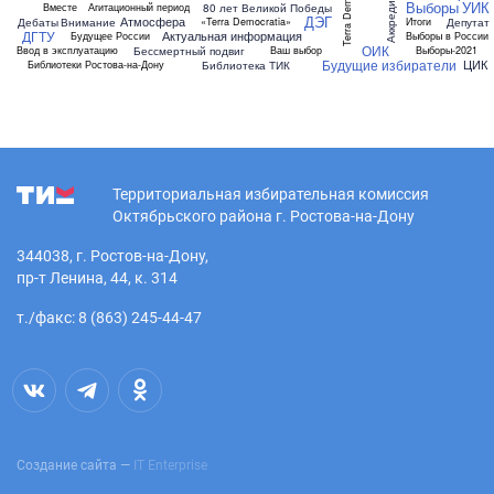
Terra Democratia
Выборы
УИК
80 лет Великой Победы
Вместе
Агитационный период
ДЭГ
Атмосфера
Дебаты
Внимание
Депутат
«Terra Democratia»
Итоги
ДГТУ
Актуальная информация
Будущее России
Выборы в России
ОИК
Бессмертный подвиг
Ввод в эксплуатацию
Ваш выбор
Выборы-2021
Будущие избиратели
ЦИК
Библиотека ТИК
Библиотеки Ростова-на-Дону
Территориальная избирательная комиссия
Октябрьского района г. Ростова-на-Дону
344038, г. Ростов-на-Дону,
пр-т Ленина, 44, к. 314
т./факс: 8 (863) 245-44-47
Создание сайта —
IT Enterprise