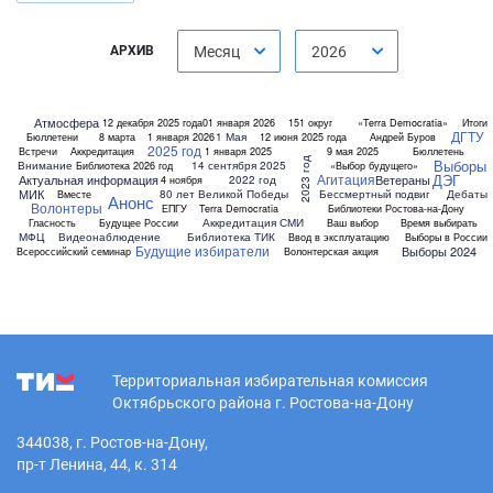
АРХИВ
Месяц
2026
Атмосфера
12 декабря 2025 года
01 января 2026
151 округ
«Terra Democratia»
Итоги
ДГТУ
1 Мая
Бюллетени
8 марта
1 января 2026
12 июня 2025 года
Андрей Буров
2025 год
Встречи
Аккредитация
1 января 2025
9 мая 2025
Бюллетень
2023 год
Выборы
Внимание
14 сентября 2025
Библиотека
2026 год
«Выбор будущего»
ДЭГ
Агитация
Актуальная информация
Ветераны
2022 год
4 ноября
МИК
80 лет Великой Победы
Бессмертный подвиг
Дебаты
Вместе
Анонс
Волонтеры
ЕПГУ
Terra Democratia
Библиотеки Ростова-на-Дону
Аккредитация СМИ
Гласность
Будущее России
Ваш выбор
Время выбирать
МФЦ
Видеонаблюдение
Библиотека ТИК
Ввод в эксплуатацию
Выборы в России
Будущие избиратели
Выборы 2024
Всероссийский семинар
Волонтерская акция
Территориальная избирательная комиссия
Октябрьского района г. Ростова-на-Дону
344038, г. Ростов-на-Дону,
пр-т Ленина, 44, к. 314