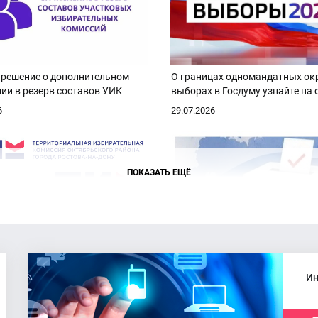
 решение о дополнительном
О границах одномандатных ок
ии в резерв составов УИК
выборах в Госдуму узнайте на 
облизбиркома
6
29.07.2026
ПОКАЗАТЬ ЕЩЁ
сь 14-е заседание ТИК
На выбор: рассказываем о во
кого района города Ростова-
способах голосования
Ин
6
13.07.2026