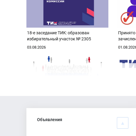
18-е заседание ТИК: образован
Принято
избирательный участок № 2305
зачислен
03.08.2026
01.08.202
Установлена численность избирателей
Состояло
Октябрьского района Ростова-на-Дону
Октябрьс
на-Дону
Объявления
20.07.2026
17.07.202